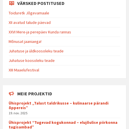
VÄRSKED POSTITUSED
Toiduretk Jõgevamaale
XII avatud talude päevad
XXVI Mere-ja perepäev Kunda rannas
Mõnusat jaaniaega!
Juhatuse ja üldkoosoleku teade
Juhatuse koosoleku teade
XIII Maaelufestival
MEIE PROJEKTID
Ühisprojekt „Talust taldrikusse – kulinaarse pärandi
õppereis”
19. nov. 2025
Ühisprojekt “Tugevad kogukonnad – elujõulise piirkonna
tugisambad”