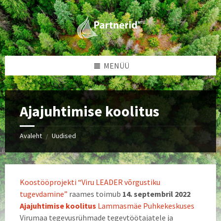
Skip
Skip
Skip
Skip
to
to
to
to
content
left
right
footer
sidebar
sidebar
MENÜÜ
Ajajuhtimise koolitus
Avaleht
Uudised
/
Koostööprojekti “Viru LEADER võrgustiku
tugevdamine”
raames toimub
14. septembril 2022
Ajajuhtimise koolitus
Lammasmäe Puhkekeskuses
Virumaa tegevusrühmade tegevtöötajatele ja