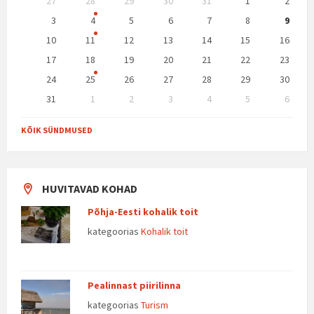
27
28
29
30
31
1
2
calendar
days
3
4
5
6
7
8
9
10
11
12
13
14
15
16
17
18
19
20
21
22
23
24
25
26
27
28
29
30
31
1
2
3
4
5
6
Back
to
KÕIK SÜNDMUSED
calendar
days
HUVITAVAD KOHAD
Põhja-Eesti kohalik toit
kategoorias
Kohalik toit
Pealinnast piirilinna
kategoorias
Turism