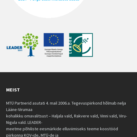
MEIST
MTÜ Partnerid asutati 4. mail 2006.a. Tegevuspiirkond hõlmab nelja
Lääne-Virumaa
kohalikku omavalitsust – Haljala vald, Rakvere vald, Vinni vald, Viru-
Nigula vald. LEADER-
meetme põhiliste eesmärkide elluviimiseks teeme koostööd
piirkonna KOV-ide, MTÜ-de ja