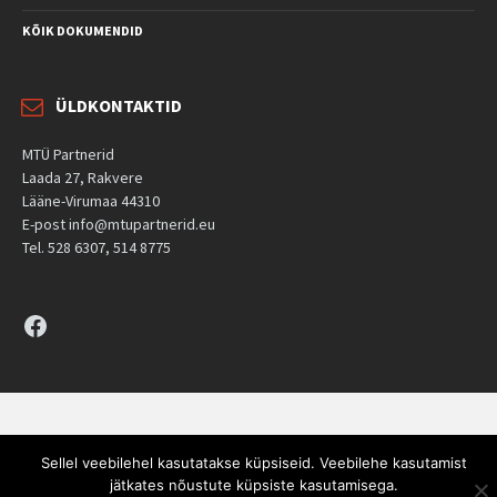
KÕIK DOKUMENDID
ÜLDKONTAKTID
MTÜ Partnerid
Laada 27, Rakvere
Lääne-Virumaa 44310
E-post info@mtupartnerid.eu
Tel. 528 6307, 514 8775
Facebook
Sellel veebilehel kasutatakse küpsiseid. Veebilehe kasutamist
jätkates nõustute küpsiste kasutamisega.