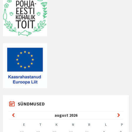
SÜNDMUSED
Previous
Next
august
2026
Month
Month
E
T
K
N
R
L
P
Skip