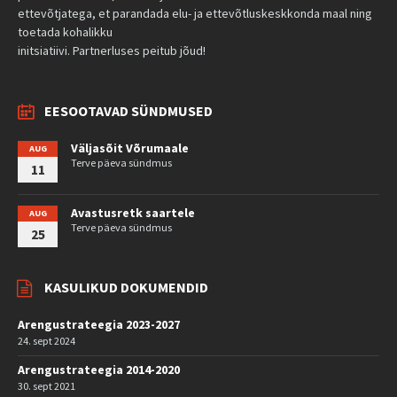
ettevõtjatega, et parandada elu- ja ettevõtluskeskkonda maal ning
toetada kohalikku
initsiatiivi. Partnerluses peitub jõud!
EESOOTAVAD SÜNDMUSED
Väljasõit Võrumaale
AUG
Terve päeva sündmus
11
Avastusretk saartele
AUG
Terve päeva sündmus
25
KASULIKUD DOKUMENDID
Arengustrateegia 2023-2027
24. sept 2024
Arengustrateegia 2014-2020
30. sept 2021