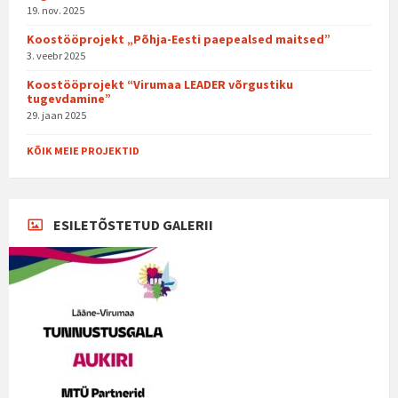
19. nov. 2025
Koostööprojekt „Põhja-Eesti paepealsed maitsed”
3. veebr 2025
Koostööprojekt “Virumaa LEADER võrgustiku
tugevdamine”
29. jaan 2025
KÕIK MEIE PROJEKTID
ESILETÕSTETUD GALERII