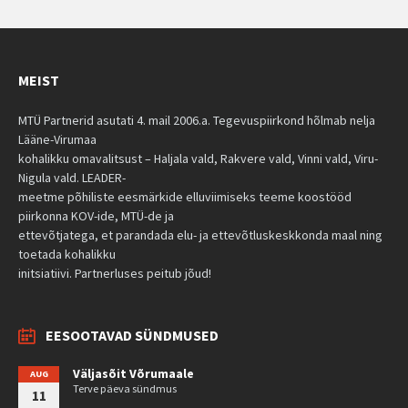
MEIST
MTÜ Partnerid asutati 4. mail 2006.a. Tegevuspiirkond hõlmab nelja
Lääne-Virumaa
kohalikku omavalitsust – Haljala vald, Rakvere vald, Vinni vald, Viru-
Nigula vald. LEADER-
meetme põhiliste eesmärkide elluviimiseks teeme koostööd
piirkonna KOV-ide, MTÜ-de ja
ettevõtjatega, et parandada elu- ja ettevõtluskeskkonda maal ning
toetada kohalikku
initsiatiivi. Partnerluses peitub jõud!
EESOOTAVAD SÜNDMUSED
Väljasõit Võrumaale
AUG
Terve päeva sündmus
11