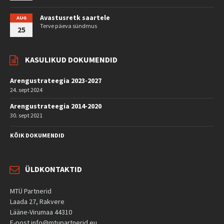
Avastusretk saartele
AUG
Terve päeva sündmus
25
KASULIKUD DOKUMENDID
Arengustrateegia 2023-2027
24. sept 2024
Arengustrateegia 2014-2020
30. sept 2021
KÕIK DOKUMENDID
ÜLDKONTAKTID
MTÜ Partnerid
Laada 27, Rakvere
Lääne-Virumaa 44310
E-post info@mtupartnerid.eu