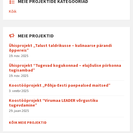
MEIE PROJEKTIDE KATEGOORIAD
Kõik
MEIE PROJEKTID
Ühisprojekt „Talust taldrikusse – kulinaarse pärandi
õppereis”
19. nov. 2025
Ühisprojekt “Tugevad kogukonnad – elujõulise piirkonna
tugisambad”
19. nov. 2025
Koostööprojekt „Põhja-Eesti paepealsed maitsed”
3. veebr 2025
Koostööprojekt “Virumaa LEADER võrgustiku
tugevdamine”
29. jaan 2025
KÕIK MEIE PROJEKTID