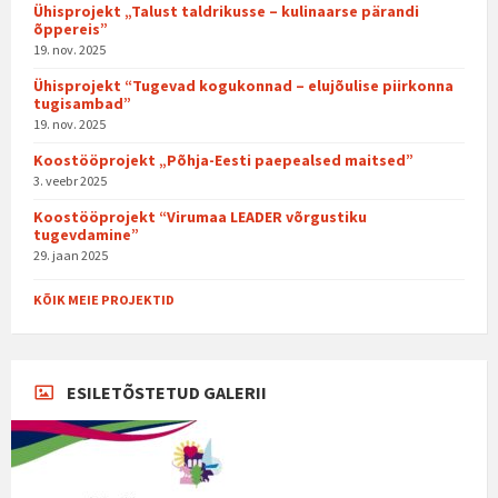
Ühisprojekt „Talust taldrikusse – kulinaarse pärandi
õppereis”
19. nov. 2025
Ühisprojekt “Tugevad kogukonnad – elujõulise piirkonna
tugisambad”
19. nov. 2025
Koostööprojekt „Põhja-Eesti paepealsed maitsed”
3. veebr 2025
Koostööprojekt “Virumaa LEADER võrgustiku
tugevdamine”
29. jaan 2025
KÕIK MEIE PROJEKTID
ESILETÕSTETUD GALERII