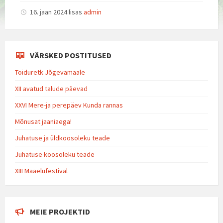
16. jaan 2024
lisas
admin
VÄRSKED POSTITUSED
Toiduretk Jõgevamaale
XII avatud talude päevad
XXVI Mere-ja perepäev Kunda rannas
Mõnusat jaaniaega!
Juhatuse ja üldkoosoleku teade
Juhatuse koosoleku teade
XIII Maaelufestival
MEIE PROJEKTID