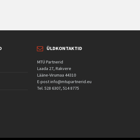
D
ÜLDKONTAKTID
MTÜ Partnerid
Laada 27, Rakvere
Lääne-Virumaa 44310
E-post info@mtupartnerid.eu
Tel. 528 6307, 514 8775