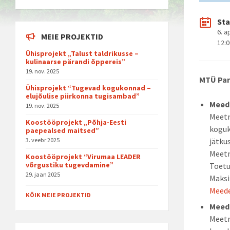
Sta
6. a
MEIE PROJEKTID
12:
Ühisprojekt „Talust taldrikusse –
kulinaarse pärandi õppereis”
19. nov. 2025
MTÜ Par
Ühisprojekt “Tugevad kogukonnad –
elujõulise piirkonna tugisambad”
Meed
19. nov. 2025
Meetm
Koostööprojekt „Põhja-Eesti
koguk
paepealsed maitsed”
3. veebr 2025
jätku
Meetm
Koostööprojekt “Virumaa LEADER
võrgustiku tugevdamine”
Toetu
29. jaan 2025
Maksi
Meede
KÕIK MEIE PROJEKTID
Meede
Meetm