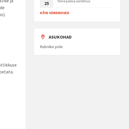
like ja
Terve päeva sündmus
25
ade
KÕIK SÜNDMUSED
s).
ASUKOHAD
Rubriike pole
õtlikkuse
oetata.