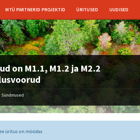
MTÜ PARTNERID PROJEKTID
ÜRITUSED
UUDISED
ud on M1.1, M1.2 ja M2.2
lusvoorud
Sündmused
ee üritus on möödas