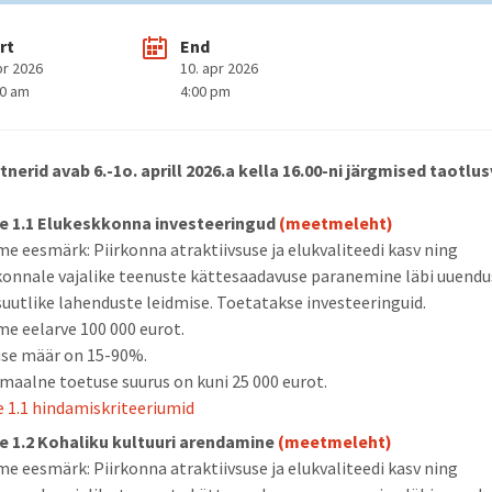
rt
End
pr 2026
10. apr 2026
00 am
4:00 pm
tnerid avab
6.-1o. aprill 2026.a kella 16.00-ni järgmised taotlu
e 1.1 Elukeskkonna investeeringud
(meetmeleht)
e eesmärk: Piirkonna atraktiivsuse ja elukvaliteedi kasv ning
onnale vajalike teenuste kättesaadavuse paranemine läbi uuendus
suutlike lahenduste leidmise. Toetatakse investeeringuid.
e eelarve 100 000 eurot.
se määr on 15-90%.
maalne toetuse suurus on kuni 25 000 eurot.
 1.1 hindamiskriteeriumid
 1.2 Kohaliku kultuuri arendamine
(meetmeleht)
e eesmärk: Piirkonna atraktiivsuse ja elukvaliteedi kasv ning