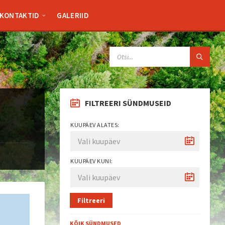
KONTAKTID
GALERIID
SEARCH:
FILTREERI SÜNDMUSEID
KUUPÄEV ALATES:
KUUPÄEV KUNI:
Filtreeri
KÕIK SÜNDMUSED