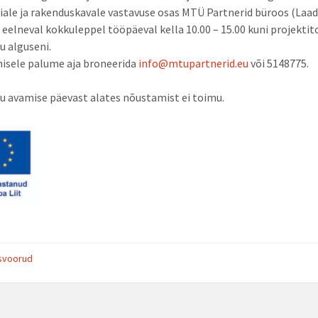
iale ja rakenduskavale vastavuse osas MTÜ Partnerid büroos (Laad
 eelneval kokkuleppel tööpäeval kella 10.00 – 15.00 kuni projekti
u alguseni.
isele palume aja broneerida
info@mtupartnerid.eu
või 5148775.
u avamise päevast alates nõustamist ei toimu.
usvoorud