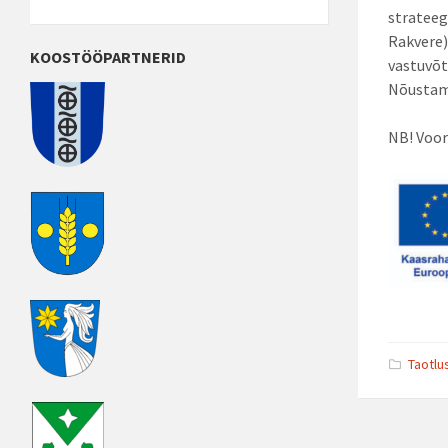
strateeg
Rakvere)
KOOSTÖÖPARTNERID
vastuvõt
Nõustam
NB! Voor
Taotl