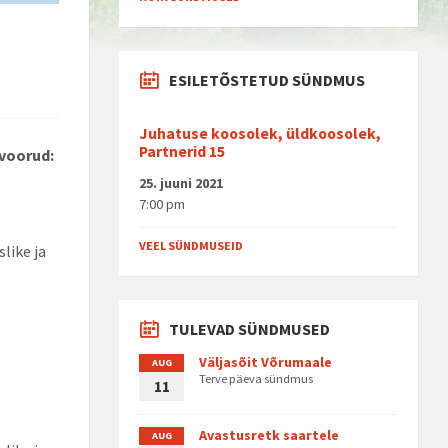
ESILETÕSTETUD SÜNDMUS
Juhatuse koosolek, üldkoosolek,
Partnerid 15
svoorud:
25. juuni 2021
7:00 pm
VEEL SÜNDMUSEID
like ja
TULEVAD SÜNDMUSED
Väljasõit Võrumaale
AUG
Terve päeva sündmus
11
Avastusretk saartele
AUG