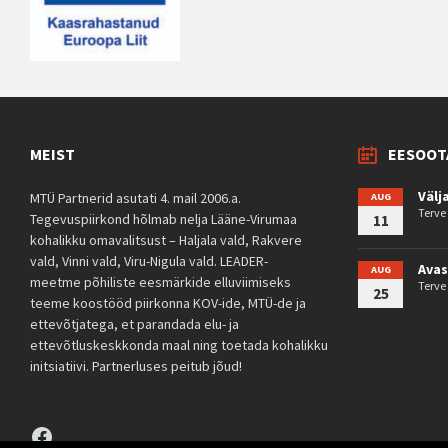
MEIST
EESOOT
Välj
MTÜ Partnerid asutati 4. mail 2006.a.
AUG
Terv
Tegevuspiirkond hõlmab nelja Lääne-Virumaa
11
kohalikku omavalitsust – Haljala vald, Rakvere
vald, Vinni vald, Viru-Nigula vald. LEADER-
Avas
AUG
meetme põhiliste eesmärkide elluviimiseks
Terv
25
teeme koostööd piirkonna KOV-ide, MTÜ-de ja
ettevõtjatega, et parandada elu- ja
ettevõtluskeskkonda maal ning toetada kohalikku
initsiatiivi. Partnerluses peitub jõud!
Facebook