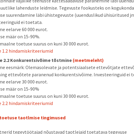
onnale vajalike teenuste kättesaadavuse paranemine läbi uuendus
suutlike lahenduste leidmise. Tegevuste fookusteks on kogukond
use suurendamine läbi ühistegevuste (uuenduslikud ühisüritused jm
teeringuid ei toetata.
e eelarve 60 000 eurot.
se määr on 15-90%.
maalne toetuse suurus on kuni 30 000 eurot.
 1.2 hindamiskriteeriumid
e 2.2 Konkurentsivõime tõstmine
(meetmeleht)
e eesmärk: Olemasolevate ja potentsiaalsete ettevõtjate ettev
ning ettevõtete paranenud konkurentsivõime. Investeeringuid ei t
e eelarve 30 000 eurot.
se määr on 15-90%
maalne toetuse suurus on kuni 30 000 eurot.
 2.2 hindamiskriteeriumid
itoetuse taotlmise tingimused
nerid tegevtöötajad nõustavad taotlejaid toetatava tegevuse