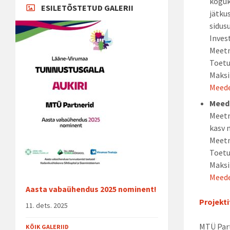
koguk
ESILETÕSTETUD GALERII
jätku
sidus
Inves
Meetm
Toetu
Maksi
Meede
Meed
Meetm
kasv 
Meetm
Toetu
Maksi
Meede
Aasta vabaühendus 2025 nominent!
Projekt
11. dets. 2025
MTÜ Part
KÕIK GALERIID