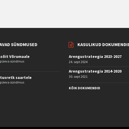
AVAD SÜNDMUSED
KASULIKUD DOKUMENDI
asõit Võrumaale
Arengustrateegia 2023-2027
e päeva sündmus
24. sept 2024
Arengustrateegia 2014-2020
30. sept 2021
tusretk saartele
e päeva sündmus
KÕIK DOKUMENDID