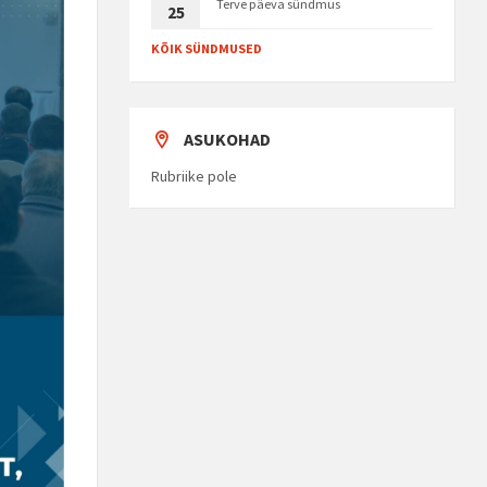
Terve päeva sündmus
25
KÕIK SÜNDMUSED
ASUKOHAD
Rubriike pole