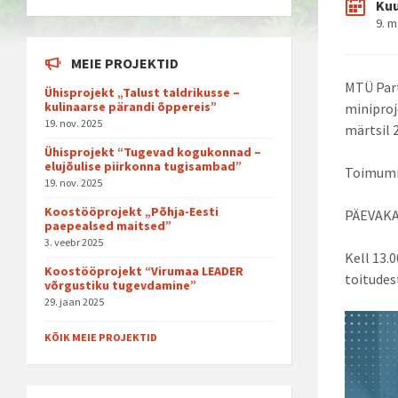
Ku
9. m
MEIE PROJEKTID
MTÜ Part
Ühisprojekt „Talust taldrikusse –
kulinaarse pärandi õppereis”
miniproj
19. nov. 2025
märtsil 
Ühisprojekt “Tugevad kogukonnad –
elujõulise piirkonna tugisambad”
Toimumis
19. nov. 2025
Koostööprojekt „Põhja-Eesti
PÄEVAK
paepealsed maitsed”
3. veebr 2025
Kell 13.
Koostööprojekt “Virumaa LEADER
toitudes
võrgustiku tugevdamine”
29. jaan 2025
KÕIK MEIE PROJEKTID