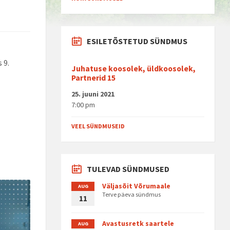
ESILETÕSTETUD SÜNDMUS
 9.
Juhatuse koosolek, üldkoosolek,
Partnerid 15
25. juuni 2021
7:00 pm
VEEL SÜNDMUSEID
TULEVAD SÜNDMUSED
Väljasõit Võrumaale
AUG
Terve päeva sündmus
11
Avastusretk saartele
AUG