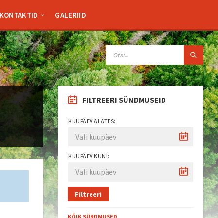
KONTAKTID
GALERIID
SEARCH:
FILTREERI SÜNDMUSEID
KUUPÄEV ALATES:
KUUPÄEV KUNI:
Filtreeri
KÕIK SÜNDMUSED