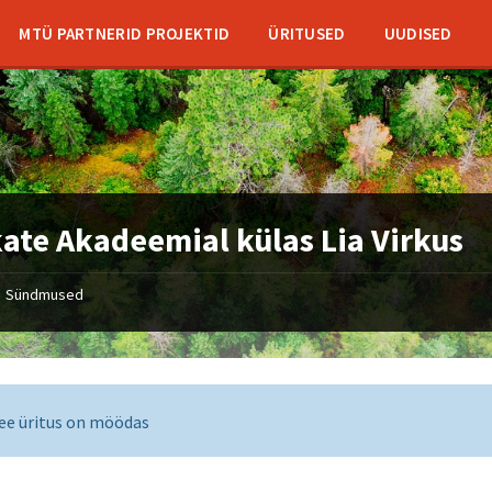
MTÜ PARTNERID PROJEKTID
ÜRITUSED
UUDISED
ate Akadeemial külas Lia Virkus
Sündmused
ee üritus on möödas