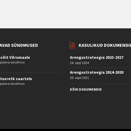
AVAD SÜNDMUSED
KASULIKUD DOKUMENDI
asõit Võrumaale
Arengustrateegia 2023-2027
e päeva sündmus
24. sept 2024
Arengustrateegia 2014-2020
30. sept 2021
tusretk saartele
e päeva sündmus
KÕIK DOKUMENDID