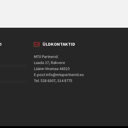
D
ÜLDKONTAKTID
MTÜ Partnerid
Laada 27, Rakvere
Lääne-Virumaa 44310
E-post info@mtupartnerid.eu
Tel. 528 6307, 514 8775