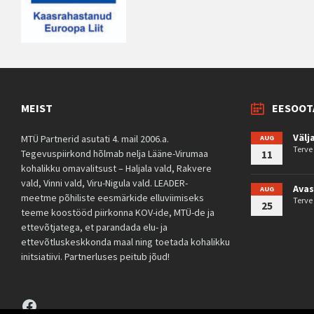
MEIST
EESOOT
Välj
MTÜ Partnerid asutati 4. mail 2006.a.
AUG
Terv
Tegevuspiirkond hõlmab nelja Lääne-Virumaa
11
kohalikku omavalitsust – Haljala vald, Rakvere
vald, Vinni vald, Viru-Nigula vald. LEADER-
Avas
AUG
meetme põhiliste eesmärkide elluviimiseks
Terv
25
teeme koostööd piirkonna KOV-ide, MTÜ-de ja
ettevõtjatega, et parandada elu- ja
ettevõtluskeskkonda maal ning toetada kohalikku
initsiatiivi. Partnerluses peitub jõud!
Facebook