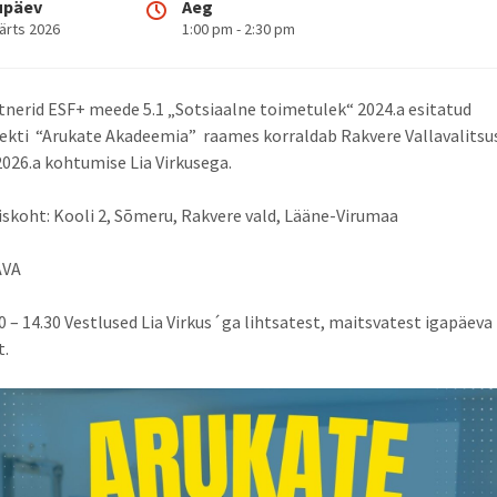
upäev
Aeg
ärts 2026
1:00 pm - 2:30 pm
nerid ESF+ meede 5.1 „Sotsiaalne toimetulek“ 2024.a esitatud
ekti “Arukate Akadeemia” raames korraldab Rakvere Vallavalitsus
2026.a kohtumise Lia Virkusega.
koht: Kooli 2, Sõmeru, Rakvere vald, Lääne-Virumaa
AVA
00 – 14.30 Vestlused Lia Virkus´ga lihtsatest, maitsvatest igapäeva
t.